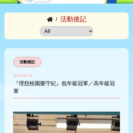
活動後記
/
活動後記
2023-01-16
『理想校園樂守紀』低年級冠軍／高年級冠
軍