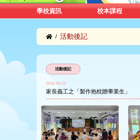
學校資訊
校本課程
活動後記
/
活動後記
2026-05-23
家長義工之「製作抱枕贈畢業生」