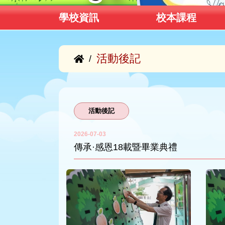
學校資訊
校本課程
活動後記
/
活動後記
2026-07-03
傳承·感恩18載暨畢業典禮