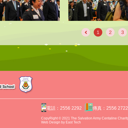
1
2
3
電話：2556 2292
傳真：2556 272
CopyRight © 2021 The Salvation Army Centaline Charity 
Web Design
by
East Tech