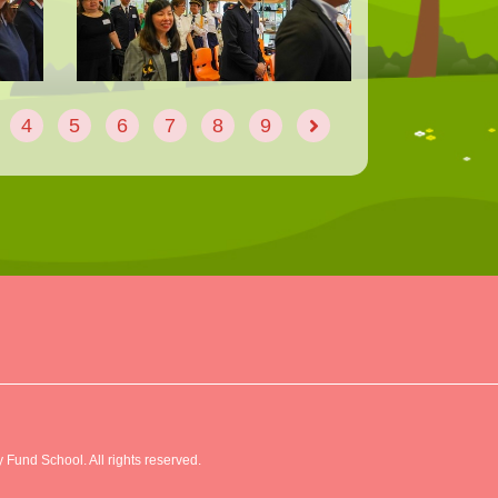
4
5
6
7
8
9
2
Fund School. All rights reserved.