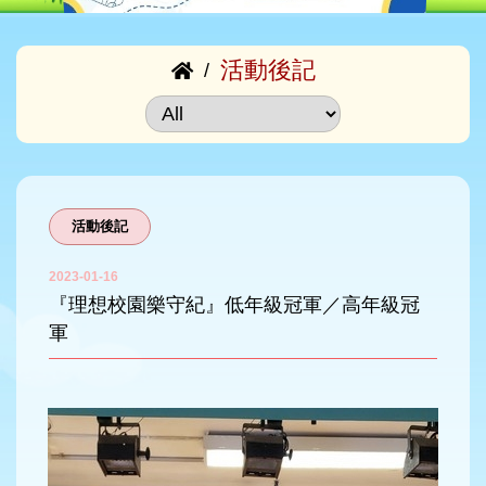
活動後記
/
活動後記
2023-01-16
『理想校園樂守紀』低年級冠軍／高年級冠
軍